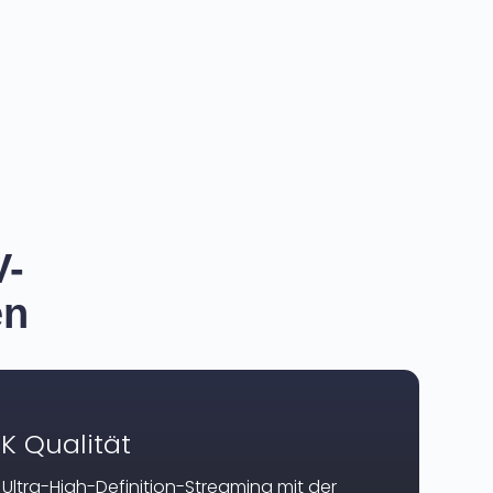
V-
en
K Qualität
Ultra-High-Definition-Streaming mit der