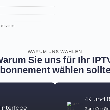
V devices
WARUM UNS WÄHLEN
arum Sie uns für Ihr IPT
bonnement wählen sollt
4K und 8
Interface
Genießen Sie 