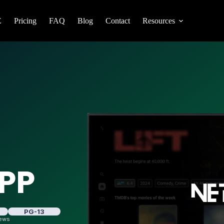
E
Pricing
FAQ
Blog
Contact
Resources
PP​
PG-13
iews